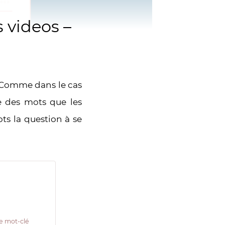
 videos –
r. Comme dans le cas
e des mots que les
ts la question à se
e
re mot-clé