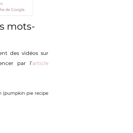
on.
che de Google.
es mots-
ent des vidéos sur
ncer par l’
article
on (pumpkin pie recipe