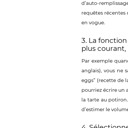
d’auto-remplissag
requêtes récentes d
en vogue.
3. La fonctio
plus courant,
Par exemple quand 
anglais), vous ne 
eggs” (recette de 
pourriez écrire un 
la tarte au potiro
d’estimer le volum
4. Sélectionn