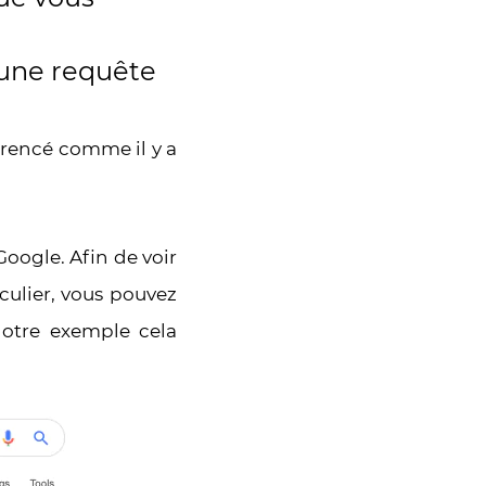
’une requête
férencé comme il y a
oogle. Afin de voir
culier, vous pouvez
 notre exemple cela