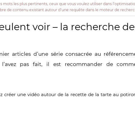
es mots les plus pertinents, ceux que vous voulez utiliser dans l’optimisati
ombre de contenu existant autour d’une requête dans le moteur de recher
veulent voir – la recherche d
emier articles d’une série consacrée au référencem
 l’avez pas fait, il est recommander de comme
 créer une vidéo autour de la recette de la tarte au potir