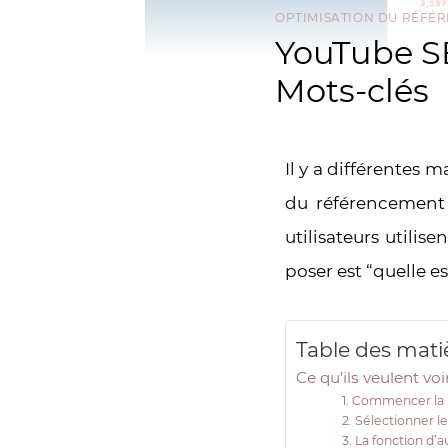
OPTIMISATION DU RÉFÉ
YouTube S
Mots-clés
Il y a différentes 
du référencement 
utilisateurs utili
poser est “quelle es
Table des mati
Ce qu’ils veulent vo
1. Commencer la 
2. Sélectionner l
3. La fonction d’