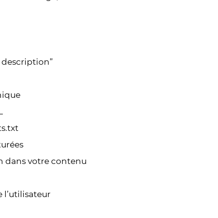
 description”
nique
L
s.txt
turées
en dans votre contenu
l’utilisateur