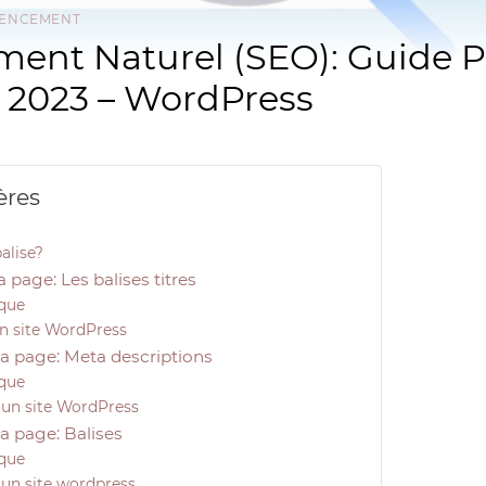
RENCEMENT
ment Naturel (SEO): Guide 
 2023 – WordPress
ères
alise?
a page: Les balises titres
ique
un site WordPress
la page: Meta descriptions
ique
 un site WordPress
la page: Balises
ique
 un site wordpress