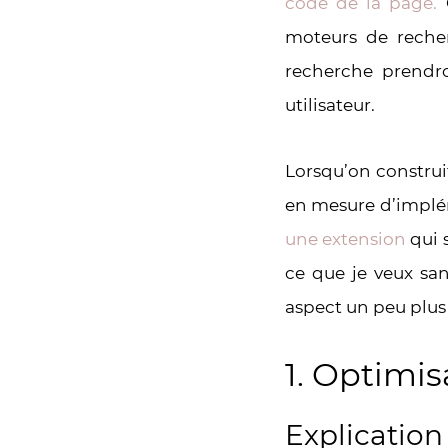
code de la page.
C
moteurs de reche
recherche prendro
utilisateur.
Lorsqu’on construi
en mesure d’impléme
une extension
qui 
ce que je veux san
aspect un peu plus 
1. Optimis
Explication